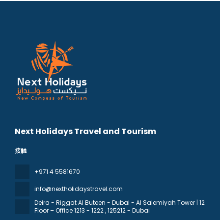
Next Holidays Travel and Tourism
接触
+971 4 5581670
info@nextholidaystravel.com
Deira - Riggat Al Buteen - Dubai - Al Salemiyah Tower | 12
Floor – Office 1213 - 1222
, 125212 - Dubai