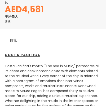
从
重新塑造自己，尽管夜生活仍然非常适合同性恋，它是任何狂欢夜
AED4,581
晚的狂欢者的天堂。 Chora或Mykonos镇是岛上的主要城镇。它
充满了狭窄蜿蜒的街道，白色粉刷的建筑，蓝色装饰，餐厅，服装
平均每人
和珠宝店，鱼市场和蔬菜市场。它是爱琴海最具国际化和拥挤的城
含税
镇之一。除了乔拉，岛上还有另外一个城镇Ano Mera。 Ano
Mera很安静，不那么适合游览。在这里，您可以参观Panagia
Tourliani修道院，这是一座传统的希腊东正教教堂，拥有美丽的
圣像。岛上干燥贫瘠，但有一些美丽的沙滩，其中最着名的两个是
邮轮
天堂和超级天堂，但您可以在岛上找到许多其他海滩。从迷人的港
口出发，乘船前往海滩或前往Delos，您将从现在开始经历古老的
过去，从一组神话到另一组神话。
COSTA PACIFICA
Costa Pacifica's motto, "The Sea in Music," permeates all
its décor and deck nomenclature with elements related
to the musical world. Every corner of the ship is adorned
with a pentagram of emotions that intertwines
composers, works and musical instruments. Renowned
maestro Mauro Pagani has composed thirty exclusive
pieces for our ship, adding a unique musical experience.
Whether delighting in the music in the interior spaces or
being carried away by the melody of the waves on the