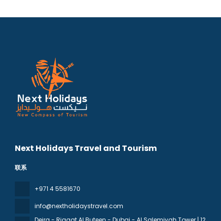
Next Holidays Travel and Tourism
联系
+971 4 5581670
info@nextholidaystravel.com
Deira - Riggat Al Buteen - Dubai - Al Salemiyah Tower | 12