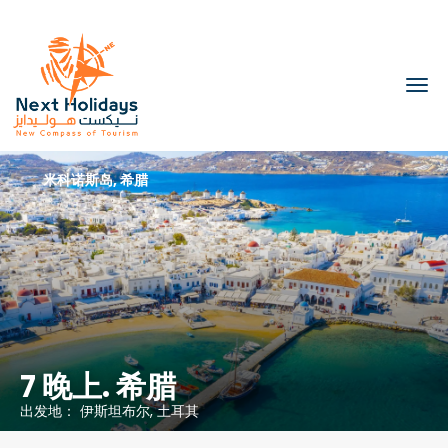
米科诺斯岛, 希腊
第 2 天
1
Mykonos, Greece
抵达时间： 03:00 PM - 出发时间：11:00 PM
米克诺斯岛是基克拉迪群岛希腊群岛的热门旅游目的地，位于爱琴
7 晚上. 希腊
海中部。在20世纪60年代，米克诺斯成为一个波西米亚风格的圣
地，现在是该国最闪亮的度假胜地之一，幸福地彰显其炙手可热的
出发地： 伊斯坦布尔, 土耳其
风格和声誉。这个中央Cyclade多年来一直是同性恋旅行者的首选
地中海度假胜地，尽管最近Mykonos已经尝试为更多样化的客户