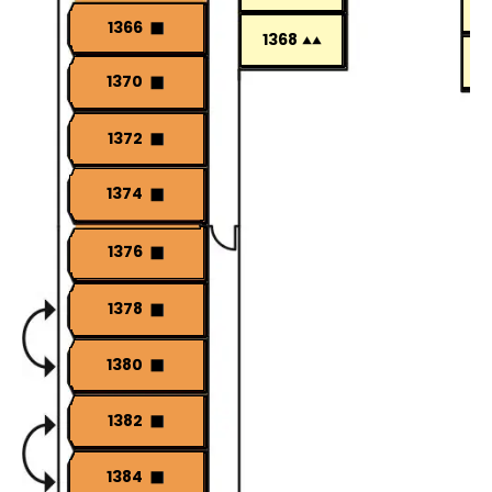
1366
1368
1370
1372
1374
1376
1378
1380
1382
1384