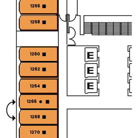
1256
1258
1260
1262
1264
1266
1268
1270