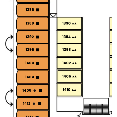
1386
1388
1390
1392
1394
1396
1398
1402
1400
1406
1404
1410
1408
1412