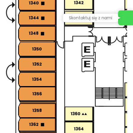
1342
1340
Skontaktuj się z nami
1344
1346
1348
1350
1352
1354
1356
1358
1360
1362
1364