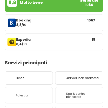
Generale
8,8
Molto bene
1085
Booking
1067
8,8/10
Expedia
18
8,4/10
Servizi principali
Lusso
Animali non ammessi
Spa & centro
Palestra
benessere