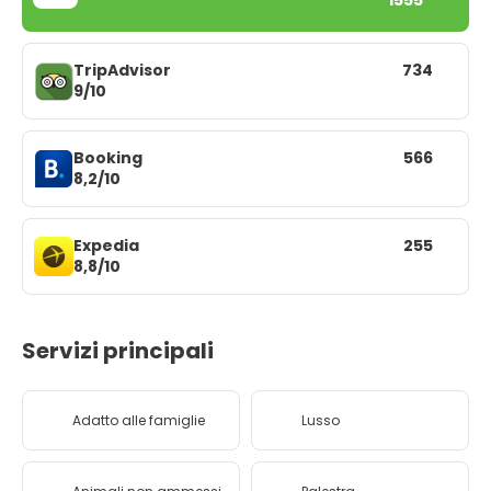
1555
TripAdvisor
734
9/10
Booking
566
8,2/10
Expedia
255
8,8/10
Servizi principali
Adatto alle famiglie
Lusso