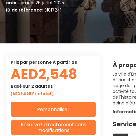
créé:
samedi 26 juillet 2025
ID de référence:
31817241
prix par personne À partir de
À propo
AED2,548
La ville d'
à l'ouest d
siège des p
Basé sur 2 adultes
activité t
(AED5,095
Prix ​​total
)
de l'histoi
peine d'êtr
Personnaliser
Informat
Service
Réservez directement sans
modifications