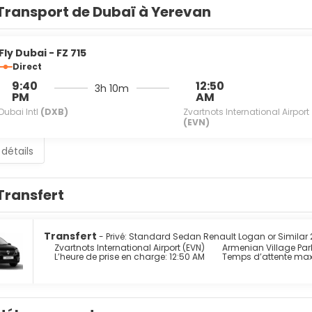
Transport de Dubaï à Yerevan
Fly Dubai - FZ 715
Direct
9:40
12:50
3h 10m
PM
AM
Dubai Intl
(DXB)
Zvartnots International Airport
(EVN)
 détails
Transfert
Transfert
- Privé: Standard Sedan Renault Logan or Similar 2
Zvartnots International Airport (EVN)
Armenian Village Par
L’heure de prise en charge: 12:50 AM
Temps d’attente ma