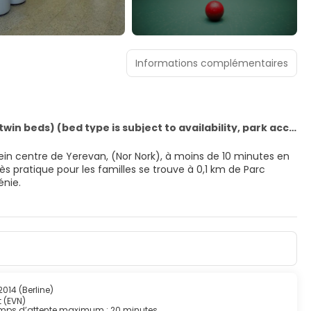
Informations complémentaires
Superior Double room (twin beds) (bed type is subject to availability, park access, welcome drink)
tes en
énie.
assages et des soins du visage, et permettez qu'on prenne
s par l'hébergement et qui comprennent notamment un parc
r). Parmi les équipements et services offerts par cet hôtel
ergerie et une salle de jeux vidéo.
s invitent à la détente et comprennent un réfrigérateur et
de rester en contact avec le reste du monde et votre
014 (Berline)
n comprennent une baignoire et une douche séparées avec un
t (EVN)
mps d’attente maximum : 20 minutes