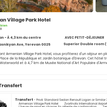
n Village Park Hotel
 bien
88
n - À 4,3 km du centre
AVEC PETIT-DÉJEUNER
asnikyan Ave, Yerevan 0025
nian Village Park Hotel, vous profiterez d'un séjour en plein centre de Yerevan, (Nor Nork), à moins de 10 minu
 République et Jardin botanique d'Erevan. Cet hôtel très pratique pour les familles se trouve à 0,1 km de Parc
Waterworld et à 4,7 km de Musée National d'Art Populaire d'Arm
le spa de l'hébergement, un centre bien-être qui propose des m
us. Profitez des nombreuses infrastructures de loisirs offerte
ratuit, une piscine couverte et une rivière artificielle (lazy rive
Transfert
z également l'accès Wi-Fi à Internet gratuit, un service de conci
écoration personnalisée, les 40 chambres de l'hébergement vou
sion à écran plat. L'accès Wi-Fi à Internet gratuit vous permet 
Transfert
- Privé: Standard Sedan Renault Logan or Similar 2
ment est assuré par des chaînes numériques. Les salles de bai
Armenian Village Park Hotel
Zvartnots International Airpor
L’heure de prise en charge: En attente de confirmation
Te