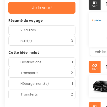
01
août
Je le veux!
Résumé du voyage
2 Adultes
nuit(s)
3
Voir les
Cette idée inclut
Destinations
1
02
août
Transports
2
Hébergement(s)
1
Transferts
2
01