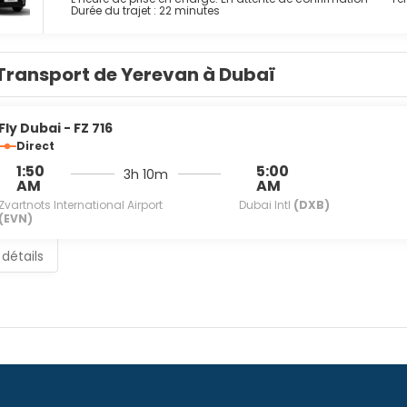
 douche à « effet pluie » et des articles de toilette gratuits. 
Durée du trajet : 22 minutes
t un bureau et un coin salon séparé, mais aussi un téléphone a
re séjour, laissez-vous tenter par les saveurs de Valensia Restaur
Transport de Yerevan à Dubaï
ez rester tranquille devant votre série préférée, un service d'ét
issance avec les autres convives, l'hébergement vous invite à pa
inir la journée, vous trouverez sur place un bar en bord de piscine
moyennant un supplément.
Fly Dubai - FZ 716
Direct
ents et services proposés incluent l'accès à internet gratuit à I
1:50
5:00
3h 10m
 d'un supplément, l'hébergement propose une navette vers et de
AM
AM
einte de l'hébergement.
Zvartnots International Airport
Dubai Intl
(DXB)
(EVN)
 détails