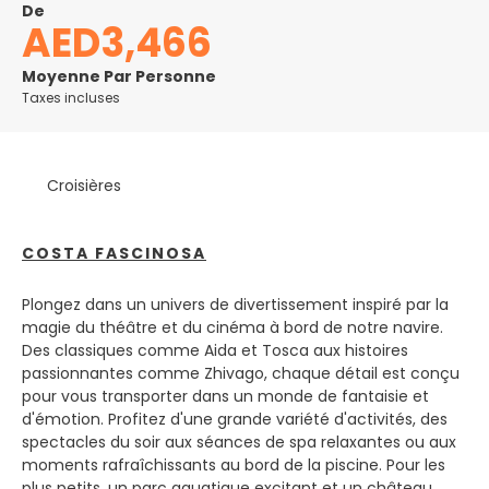
De
surprendra, car il a tant à offrir à tout visiteur, et sa
AED3,466
beauté n’est que floue avec le temps qui passe. Rome
est l'une des villes les plus photogéniques au monde -
Moyenne Par Personne
rien d'étonnant à ce que vous voyez ici: le Vatican, la
Taxes incluses
fontaine de Trevi, la place Saint-Pierre, la place d'Espagne,
le Colisée ... Que vous passiez votre temps à faire du
tourisme ou à vous détendre dans les cafés À votre tour,
ce sera à votre tour de figurer dans vos vacances
Croisières
romaines. Si vous pouvez rester jusqu'à une semaine,
vous ne manquerez pas d'activités et vous aurez toujours
l'impression de partir trop tôt.
COSTA FASCINOSA
Plongez dans un univers de divertissement inspiré par la
magie du théâtre et du cinéma à bord de notre navire.
Des classiques comme Aida et Tosca aux histoires
passionnantes comme Zhivago, chaque détail est conçu
pour vous transporter dans un monde de fantaisie et
d'émotion. Profitez d'une grande variété d'activités, des
spectacles du soir aux séances de spa relaxantes ou aux
moments rafraîchissants au bord de la piscine. Pour les
plus petits, un parc aquatique excitant et un château