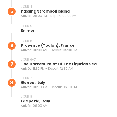
JOUR 4
5
Passing Stromboli Island
Arrivée: 08:00 PM - Départ: 09:00 PM
JOUR 5
En mer
JOUR 6
6
Provence (toulon), France
Arrivée: 08:00 AM - Départ: 05:00 PM
JOUR 6-7
7
The Darkest Point Of The Ligurian Sea
Arrivée: 11:30 PM - Départ: 12:30 AM
JOUR 7
8
Genoa, Italy
Arrivée: 08:30 AM - Départ: 06:00 PM
JOUR 8
La Spezia, Italy
Arrivée: 08:00 AM