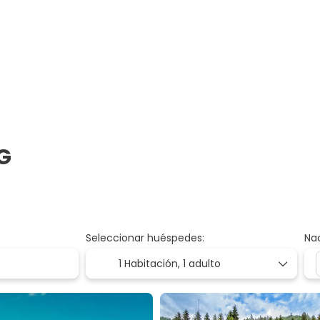
HG
Seleccionar huéspedes:
Na
1 Habitación,
1 adulto