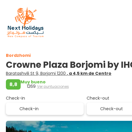
Bordzhomi
Crowne Plaza Borjomi by I
Baratashvili St 9, Borjomi 1200
, a 4,5 km de Centro
Muy bueno
8,8
1269
Ver puntuaciones
Check-in
Check-out