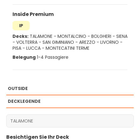
Inside Premium
IP
Decks:
TALAMONE
-
MONTALCINO
-
BOLGHERI
-
SIENA
-
VOLTERRA
-
SAN GIMINIANO
-
AREZZO
-
LIVORNO
-
PISA
-
LUCCA
-
MONTECATINI TERME
Belegung
1-4 Passagiere
OUTSIDE
DECKLEGENDE
Besichtigen Sie Ihr Deck