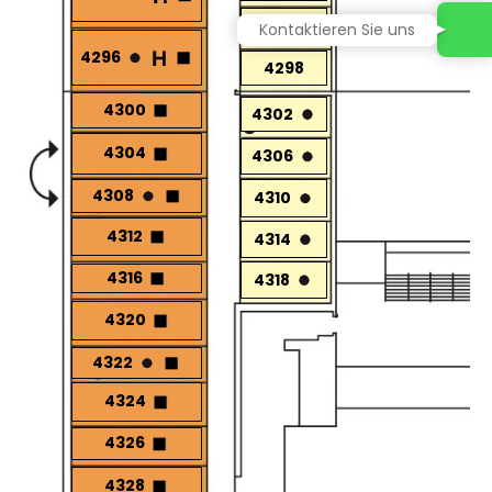
4294
Kontaktieren Sie uns
4296
4298
4300
4302
4304
4306
4308
4310
4312
4314
4316
4318
4320
4322
4324
4326
4328