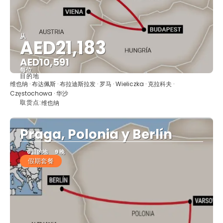
从
AED21,183
AED10,591
每位
目的地
看到
维也纳 · 布达佩斯 · 布拉迪斯拉发 · 罗马 · Wieliczka · 克拉科夫 ·
Częstochowa · 华沙
取货点:
维也纳
Praga, Polonia y Berlín
6 目的地
9 晚
假期套餐