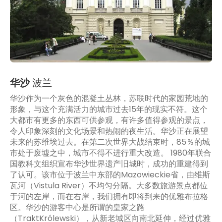
华沙
波兰
华沙作为一个灰色的混凝土丛林，苏联时代的家园荒地的
形象，与这个充满活力的城市过去15年的现实不符。这个
大都市有更多的东西可供参观，有许多值得参观的景点，
令人印象深刻的文化场景和热闹的夜生活。华沙正在展望
未来的苏维埃过去。在第二次世界大战结束时，85％的城
市处于废墟之中，城市不得不进行重大改造。 1980年联合
国教科文组织宣布华沙世界遗产旧城时，成功的重建得到
了认可。该市位于波兰中东部的Mazowieckie省，由维斯
瓦河（Vistula River）不均匀分隔。大多数旅游景点都位
于河的左岸，而在右岸，我们拥有即将到来的优雅布拉格
区。华沙的游客中心是所谓的皇家之路
（TraktKrólewski），从新老城区向南北延伸，经过优雅