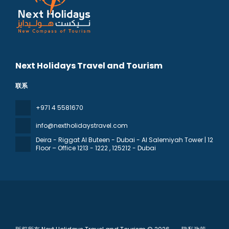
Next Holidays Travel and Tourism
联系
+971 4 5581670
info@nextholidaystravel.com
Deira - Riggat Al Buteen - Dubai - Al Salemiyah Tower | 12
Floor – Office 1213 - 1222
, 125212 - Dubai