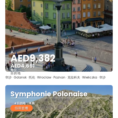
从
AED9,382
AED4,691
每位
目的地
看到
华沙 · Gdansk · 托伦 · Wroclaw · Poznan · 克拉科夫 · Wieliczka · 华沙
Symphonie Polonaise
4 目的地
8 晚
假期套餐