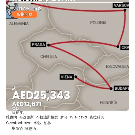
9 目的地
14 晚
假期套餐
从
AED25,343
AED12,671
每位
目的地
看到
维也纳 · 布达佩斯 · 布拉迪斯拉发 · 罗马 · Wieliczka · 克拉科夫 ·
Częstochowa · 华沙 · 柏林
取货点:
维也纳