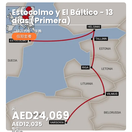
Estocolmo y El Báltico - 13
días (Primera)
10 目的地
12 晚
假期套餐
从
AED24,069
AED12,035
每位