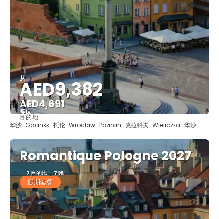
从
AED9,382
AED4,691
每位
目的地
看到
华沙 · Gdansk · 托伦 · Wroclaw · Poznan · 克拉科夫 · Wieliczka · 华沙
Romantique Pologne 2027
7 目的地
7 晚
假期套餐