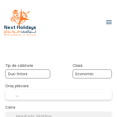
Transport
Cazare
Transport + C
+
Tip de călătorie
Clasă
Oraș plecare
Către