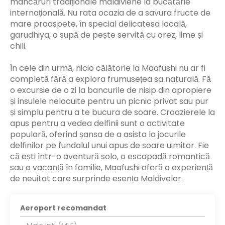
mâncăruri tradiționale maldiviene la bucătărie
internațională. Nu rata ocazia de a savura fructe de
mare proaspete, în special delicatesa locală,
garudhiya, o supă de pește servită cu orez, lime și
chili.
În cele din urmă, nicio călătorie la Maafushi nu ar fi
completă fără a explora frumusețea sa naturală. Fă
o excursie de o zi la bancurile de nisip din apropiere
și insulele nelocuite pentru un picnic privat sau pur
și simplu pentru a te bucura de soare. Croazierele la
apus pentru a vedea delfinii sunt o activitate
populară, oferind șansa de a asista la jocurile
delfinilor pe fundalul unui apus de soare uimitor. Fie
că ești într-o aventură solo, o escapadă romantică
sau o vacanță în familie, Maafushi oferă o experiență
de neuitat care surprinde esența Maldivelor.
Aeroport recomandat