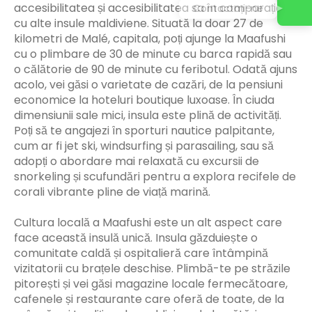
accesibilitatea și accesibilitatea sa în comparație
Contactați-ne
cu alte insule maldiviene. Situată la doar 27 de
kilometri de Malé, capitala, poți ajunge la Maafushi
cu o plimbare de 30 de minute cu barca rapidă sau
o călătorie de 90 de minute cu feribotul. Odată ajuns
acolo, vei găsi o varietate de cazări, de la pensiuni
economice la hoteluri boutique luxoase. În ciuda
dimensiunii sale mici, insula este plină de activități.
Poți să te angajezi în sporturi nautice palpitante,
cum ar fi jet ski, windsurfing și parasailing, sau să
adopți o abordare mai relaxată cu excursii de
snorkeling și scufundări pentru a explora recifele de
corali vibrante pline de viață marină.
Cultura locală a Maafushi este un alt aspect care
face această insulă unică. Insula găzduiește o
comunitate caldă și ospitalieră care întâmpină
vizitatorii cu brațele deschise. Plimbă-te pe străzile
pitorești și vei găsi magazine locale fermecătoare,
cafenele și restaurante care oferă de toate, de la