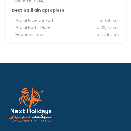
Male Intl (MLE)
Destinații din apropiere
Atolul Malé de Sud
a 6,50 km
Atolul North Male
a 32,47 km
Hudhuranfushi
a 47,62 km