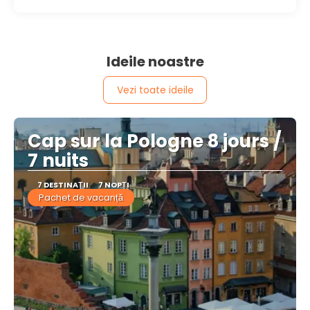
Ideile noastre
Vezi toate ideile
Cap sur la Pologne 8 jours /
7 nuits
7 DESTINAŢII
7 NOPȚI
Pachet de vacanță