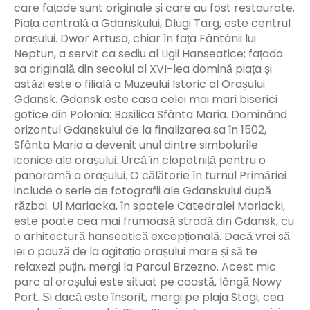
care fațade sunt originale și care au fost restaurate.
Piața centrală a Gdanskului, Dlugi Targ, este centrul
orașului. Dwor Artusa, chiar în fața Fântânii lui
Neptun, a servit ca sediu al Ligii Hanseatice; fațada
sa originală din secolul al XVI-lea domină piața și
astăzi este o filială a Muzeului Istoric al Orașului
Gdansk. Gdansk este casa celei mai mari biserici
gotice din Polonia: Basilica Sfânta Maria. Dominând
orizontul Gdanskului de la finalizarea sa în 1502,
Sfânta Maria a devenit unul dintre simbolurile
iconice ale orașului. Urcă în clopotniță pentru o
panoramă a orașului. O călătorie în turnul Primăriei
include o serie de fotografii ale Gdanskului după
război. Ul Mariacka, în spatele Catedralei Mariacki,
este poate cea mai frumoasă stradă din Gdansk, cu
o arhitectură hanseatică excepțională. Dacă vrei să
iei o pauză de la agitația orașului mare și să te
relaxezi puțin, mergi la Parcul Brzezno. Acest mic
parc al orașului este situat pe coastă, lângă Nowy
Port. Și dacă este însorit, mergi pe plaja Stogi, cea