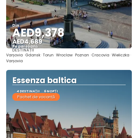
Din
AED9,378
AED4,689
Pe persoană
DESTINAȚII
Vedea
Varșovia · Gdansk · Torun · Wroclaw · Poznan · Cracovia · Wieliczka ·
Varșovia
Essenza baltica
4 DESTINAŢII
6 NOPȚI
Pachet de vacanță