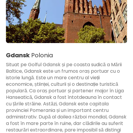
Gdansk
Polonia
Situat pe Golful Gdansk și pe coasta sudică a Mării
Baltice, Gdansk este un frumos oraș portuar cu o
istorie lungă. Este un mare centru al vieții
economice, științei, culturii și o destinație turistică
populară. Ca oraș portuar și partener major în Liga
Hanseatică, Gdansk a fost întotdeauna în contact
cu țările străine. Astăzi, Gdansk este capitala
provinciei Pomerania și un important centru
administrativ. După al doilea război mondial, Gdansk
a fost în mare parte în ruine, dar clădirile au suferit
restaurări extraordinare, pare imposibil să distingi