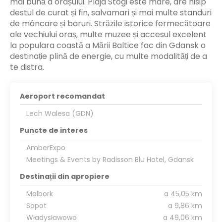
mai bună a orașului. Plaja Stogi este mare, are nisip
destul de curat și fin, salvamari și mai multe standuri
de mâncare și baruri. Străzile istorice fermecătoare
ale vechiului oraș, multe muzee și accesul excelent
la populara coastă a Mării Baltice fac din Gdansk o
destinație plină de energie, cu multe modalități de a
te distra.
Aeroport recomandat
Lech Walesa (GDN)
Puncte de interes
AmberExpo
Meetings & Events by Radisson Blu Hotel, Gdansk
Destinații din apropiere
Malbork
a 45,05 km
Sopot
a 9,86 km
Władysławowo
a 49,06 km