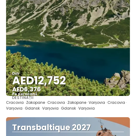
Din
AED12,752
AED6,376
Pe persoană
DESTINAȚII
Vedea
Cracovia · Zakopane · Cracovia · Zakopane · Varșovia · Cracovia ·
Varșovia · Gdansk · Varșovia · Gdansk · Varșovia
Transbaltique 2027