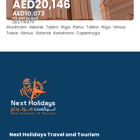
AED20,146
AED10,073
Pe persoană
DESTINAȚII
Vedea
Stockholm · Helsinki · Tallinn · Riga · Pärnu · Tallinn · Riga · Vilnius ·
Trakai · Vilnius · Gdansk · Karlskrona · Copenhaga
Next Holidays Travel and Tourism