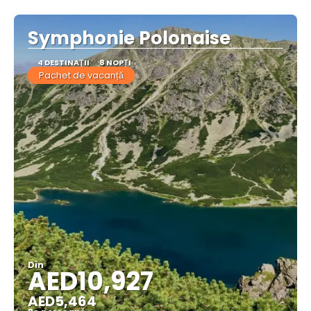
Vedea
Symphonie Polonaise
4 DESTINAŢII
8 NOPȚI
Pachet de vacanță
Din
AED10,927
AED5,464