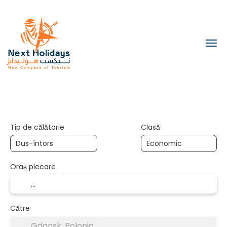
Transport
Cazare
Transport + C
+
Tip de călătorie
Clasă
Oraș plecare
Către