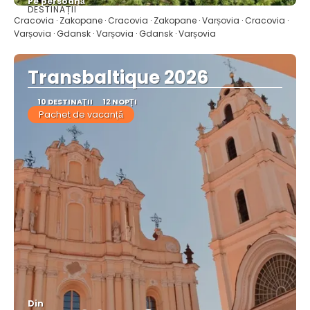
Pe persoană
DESTINAȚII
Vedea
Cracovia · Zakopane · Cracovia · Zakopane · Varșovia · Cracovia ·
Varșovia · Gdansk · Varșovia · Gdansk · Varșovia
Transbaltique 2026
10 DESTINAŢII
12 NOPȚI
Pachet de vacanță
Din