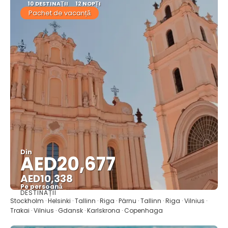
10 DESTINAŢII
12 NOPȚI
Pachet de vacanță
Din
AED20,677
AED10,338
Pe persoană
DESTINAȚII
Vedea
Stockholm · Helsinki · Tallinn · Riga · Pärnu · Tallinn · Riga · Vilnius ·
Trakai · Vilnius · Gdansk · Karlskrona · Copenhaga