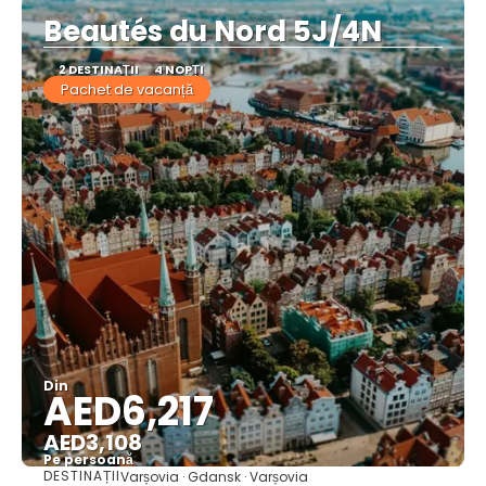
Beautés du Nord 5J/4N
2 DESTINAŢII
4 NOPȚI
Pachet de vacanță
Din
AED6,217
AED3,108
Pe persoană
DESTINAȚII
Varșovia · Gdansk · Varșovia