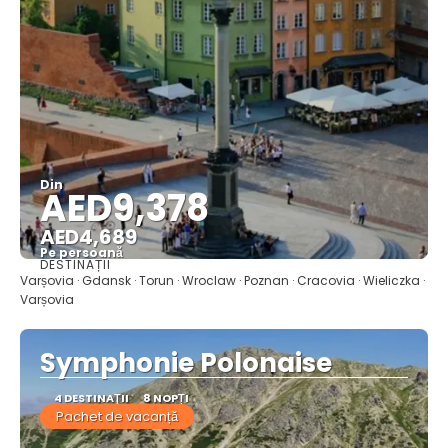
Din
AED9,378
AED4,689
Pe persoană
DESTINAȚII
Vedea
Varșovia · Gdansk · Torun · Wroclaw · Poznan · Cracovia · Wieliczka ·
Varșovia
Symphonie Polonaise
4 DESTINAŢII
8 NOPȚI
Pachet de vacanță