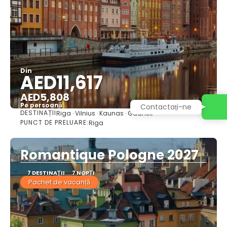
Din
AED11,617
AED5,808
Pe persoană
Contactați-ne
DESTINAȚII
Riga · Vilnius · Kaunas · Gdansk
Vedea
PUNCT DE PRELUARE:
Riga
Romantique Pologne 2027
7 DESTINAŢII
7 NOPȚI
Pachet de vacanță