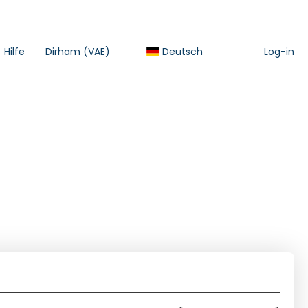
Hilfe
Dirham (VAE)
Deutsch
Log-in
Ein Auto mieten
Transfers
Pakete
Kreuz