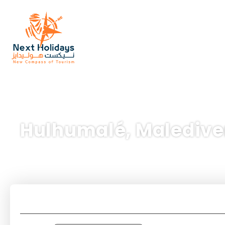
Hulhumalé, Malediv
Verkehr
Unterkunft
Anreise + Unte
+